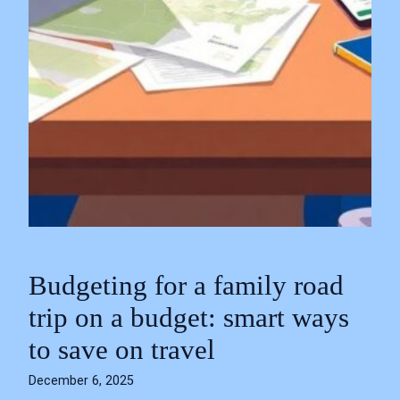
Budgeting for a family road
trip on a budget: smart ways
to save on travel
December 6, 2025