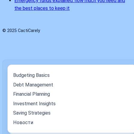
Emergency funds explained: how much you need and
the best places to keep it
© 2025 CactiCarely
Budgeting Basics
Debt Management
Financial Planning
Investment Insights
Saving Strategies
Новости