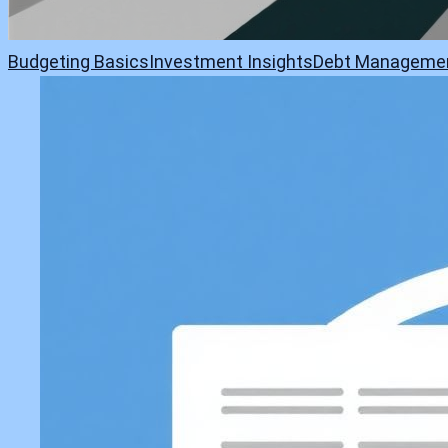
Budgeting Basics
Investment Insights
Debt Manageme