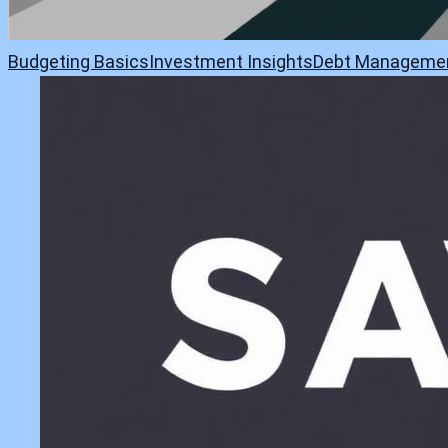
Budgeting Basics
Investment Insights
Debt Manageme